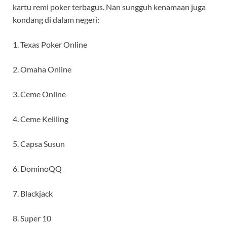
kartu remi poker terbagus. Nan sungguh kenamaan juga
kondang di dalam negeri:
1. Texas Poker Online
2. Omaha Online
3. Ceme Online
4. Ceme Keliling
5. Capsa Susun
6. DominoQQ
7. Blackjack
8. Super 10