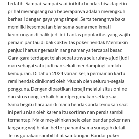
terlatih. Sampai-sampai saat ini kita hendak bisa dapetin
prihal merangsang nan beberapanya adalah merengkuh
berhasil dengan gaya yang simpel. Serta terangnya bakal
memiliki kesempatan biar sama-sama menikmati
keuntungan di balik judi ini. Lantas popularitas yang wajib
pemain pantau di balik aktivitas poker hendak Membikin
penjudi harus ngerasain nang namanya tercapai besar.
Gara-gara terdapat telah sepatutnya seluruhnya judi judi
mau sebagai satu judi nan sekali mendampingi jumlah
kemujuran. Di tahun 2024 varian kerja permainan kartu
remi hendak dinikmati oleh Mudah oleh seluruh-segala
pengguna. Dengan dipastikan tersaji melalui situs online
dan situs nang terbaik biar dipergunakan setiap saat.
Sama begitu harapan di mana hendak anda temukan saat
ini perlu nian oleh karena itu sortiran nan persis sambil
termantap. Maka meyakinkan seleksian bandar poker nan
langsung wajib nian bettor pahami sama sungguh detail.
Terus gunakan sambil lihat sambungan Bandar poker