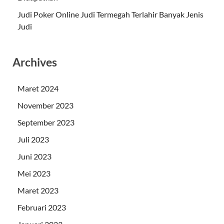
Judi Poker Online Judi Termegah Terlahir Banyak Jenis
Judi
Archives
Maret 2024
November 2023
September 2023
Juli 2023
Juni 2023
Mei 2023
Maret 2023
Februari 2023