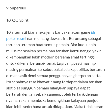
9. Superbull
10. QQ Spirit
10 alternatif biar aneka jenis banyak macam game
idn
poker resmi
nan memang dewasa ini. Beruntung sebagai
taruhan teraman buat semua pemain. Biar kudu lebih
mulus merasakan permainan taruhan kartu nang diyakini
dikembangkan lebih modern bersama amat tertinggi
untuk dikenal beramai-ramai. Lagi yang pasti masing-
masing permainan tersebut bakal ada kapabilitas bertaruh
di mana asik demi semua pengguna yang berperan serta.
Itu sebabnya rasa khawatir nang terdapat dalam taruhan
slot bisa sungguh pemain hilangkan supaya dapat
bertaruh dengan sebaik sanggup . oleh tertarik dengan
nyaman akan membuka kemungkinan kejayaan penjudi
kian lebih sederhana untuk didapatkan. Maka tidak heran