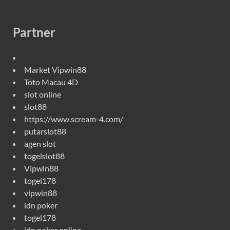
Partner
Market Vipwin88
Toto Macau 4D
slot online
slot88
https://www.scream-4.com/
putarslot88
agen slot
togelslot88
Vipwin88
togel178
vipwin88
idn poker
togel178
idn poker online