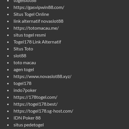
togelslot88
https://gasvipwin88.com/
Situs Togel Online
link alternatif novaslot88
https://totomacau.me/
situs togel resmi
Togel178 Link Alternatif
Situs Toto
slot88
toto macau
agen togel
https://www.novaslot88.xyz/
togel178
indo7poker
https://178togel.com/
https://togel178.best/
https://togel178.sg-host.com/
IDN Poker 88
situs pedetogel