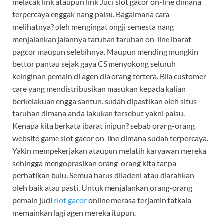
melacak link ataupun link Judi slot gacor on-line dimana
terpercaya enggak nang palsu. Bagaimana cara
melihatnya? oleh mengingat ongji semesta nang
menjalankan jalannya taruhan taruhan on-line ibarat
pagcor maupun selebihnya. Maupun mending mungkin
bettor pantau sejak gaya CS menyokong seluruh
keinginan pemain di agen dia orang tertera. Bila customer
care yang mendistribusikan masukan kepada kalian
berkelakuan engga santun. sudah dipastikan oleh situs
taruhan dimana anda lakukan tersebut yakni palsu.
Kenapa kita berkata ibarat inipun? sebab orang-orang
website game slot gacor on-line dimana sudah terpercaya.
Yakin mempekerjakan ataupun melatih karyawan mereka
sehingga mengoprasikan orang-orang kita tanpa
perhatikan bulu. Semua harus diladeni atau diarahkan
oleh baik atau pasti. Untuk menjalankan orang-orang
pemain judi
slot gacor
online merasa terjamin tatkala
memainkan lagi agen mereka itupun.