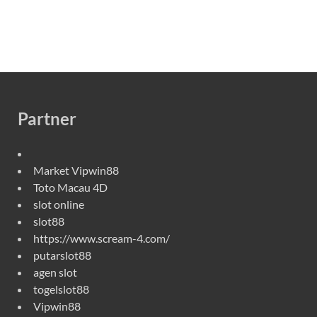
Partner
Market Vipwin88
Toto Macau 4D
slot online
slot88
https://www.scream-4.com/
putarslot88
agen slot
togelslot88
Vipwin88