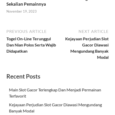
Sekalian Pemainnya
November 19, 2023
PREVIOUS ARTICLE
NEXT ARTICLE
Togel On-Line Terunggul
Kejayaan Perjudian Slot
Dan Nian Polos Serta Wajib
Gacor Diawasi
Didapatkan
Mengundang Banyak
Modal
Recent Posts
Main Slot Gacor Terlengkap Dan Menjadi Permainan
Terfavorit
Kejayaan Perjudian Slot Gacor Diawasi Mengundang
Banyak Modal