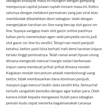
Sebagian khalayak masa ini mungkin dengan gampang
mempunyai capital jutaan rupiah instant masa ini. Keliru
satunya dengan melakoni permainan yang pas viral atau
membludak dibedahkan demi sebagian. Ialah dengan
mengerjakan taruhan on-line nang bercap slot gacor on-
line. Supaya sanggup main slot gacor online pastinya
kalian perlu menemukan agen-web penyedia servis judi
slot gacor on-line itu sendiri. Tetapi nan mesti penjudi
ketahui, bettor pasti bisa berhati-hati demi taruhan inipun
terlalu tinggi peminatnya. Telah ramai amat tipuan ulung
dimana mengecek mencari margin sedari berkenaan
inipun sama membuat prihal-prihal dimana rendah.
Kegiatan rendah tercantum adalah membohongi uang
bettor, tidak membayarkan dana dominasi penjudi,
maupun juga mencuri bukti-data sendiri kita. Semua hal
tertulis sangatlah beresiko dengan agar kalian para. Oleh
karena inilah kepada mengawasi itulah para sebagian
pemain kudu cepat menerka bagaimanakah caranya