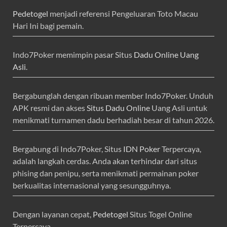
Pedetogel
menjadi referensi Pengeluaran Toto Macau
Hari Ini bagi pemain.
Indo7Poker memimpin pasar Situs
Dadu Online Uang
Asli
.
Bergabunglah dengan ribuan member Indo7Poker. Unduh
APK resmi dan akses
Situs Dadu Online
Uang Asli untuk
menikmati turnamen dadu berhadiah besar di tahun 2026.
Bergabung di Indo7Poker, Situs
IDN Poker
Terpercaya,
adalah langkah cerdas. Anda akan terhindar dari situs
phising dan penipu, serta menikmati permainan poker
berkualitas internasional yang sesungguhnya.
Dengan layanan cepat,
Pedetogel
Situs Togel Online
Terpercaya.