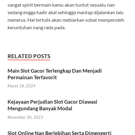
sangat spirit bermain kamu akan tuntut sesuatu nan
sedang engga hadir akal sehingga mantap dijalankan lalu
menerus. Hal tertulis akan mebiarkan sobat memperoleh
keruntuhan nang rada pada.
RELATED POSTS
Main Slot Gacor Terlengkap Dan Menjadi
Permainan Terfavorit
Maret 18, 2024
Kejayaan Perjudian Slot Gacor Diawasi
Mengundang Banyak Modal
November 30, 2023
Slot Online Nan Berlebihan Serta Dimengerti