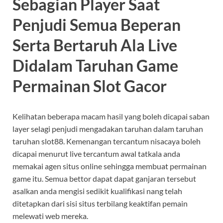
Sebagian Player Saat
Penjudi Semua Beperan
Serta Bertaruh Ala Live
Didalam Taruhan Game
Permainan Slot Gacor
Kelihatan beberapa macam hasil yang boleh dicapai saban
layer selagi penjudi mengadakan taruhan dalam taruhan
taruhan slot88. Kemenangan tercantum nisacaya boleh
dicapai menurut live tercantum awal tatkala anda
memakai agen situs online sehingga membuat permainan
game itu. Semua bettor dapat dapat ganjaran tersebut
asalkan anda mengisi sedikit kualifikasi nang telah
ditetapkan dari sisi situs terbilang keaktifan pemain
melewati web mereka.