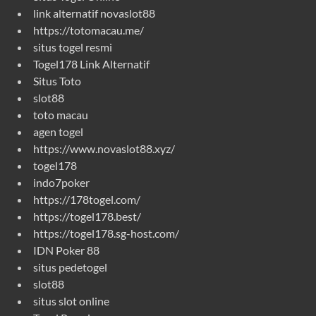
link alternatif novaslot88
https://totomacau.me/
situs togel resmi
Togel178 Link Alternatif
Situs Toto
slot88
toto macau
agen togel
https://www.novaslot88.xyz/
togel178
indo7poker
https://178togel.com/
https://togel178.best/
https://togel178.sg-host.com/
IDN Poker 88
situs pedetogel
slot88
situs slot online