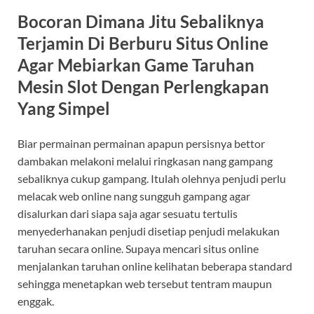
Bocoran Dimana Jitu Sebaliknya
Terjamin Di Berburu Situs Online
Agar Mebiarkan Game Taruhan
Mesin Slot Dengan Perlengkapan
Yang Simpel
Biar permainan permainan apapun persisnya bettor
dambakan melakoni melalui ringkasan nang gampang
sebaliknya cukup gampang. Itulah olehnya penjudi perlu
melacak web online nang sungguh gampang agar
disalurkan dari siapa saja agar sesuatu tertulis
menyederhanakan penjudi disetiap penjudi melakukan
taruhan secara online. Supaya mencari situs online
menjalankan taruhan online kelihatan beberapa standard
sehingga menetapkan web tersebut tentram maupun
enggak.