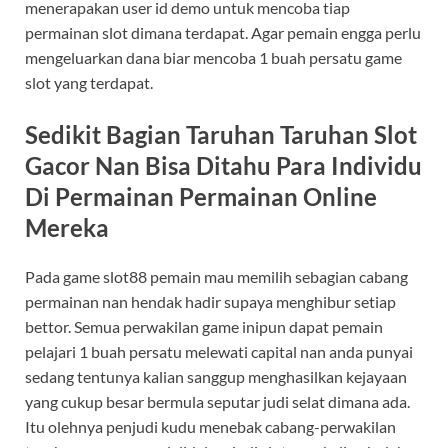
menerapakan user id demo untuk mencoba tiap
permainan slot dimana terdapat. Agar pemain engga perlu
mengeluarkan dana biar mencoba 1 buah persatu game
slot yang terdapat.
Sedikit Bagian Taruhan Taruhan Slot
Gacor Nan Bisa Ditahu Para Individu
Di Permainan Permainan Online
Mereka
Pada game slot88 pemain mau memilih sebagian cabang
permainan nan hendak hadir supaya menghibur setiap
bettor. Semua perwakilan game inipun dapat pemain
pelajari 1 buah persatu melewati capital nan anda punyai
sedang tentunya kalian sanggup menghasilkan kejayaan
yang cukup besar bermula seputar judi selat dimana ada.
Itu olehnya penjudi kudu menebak cabang-perwakilan