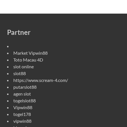
Partner
Market Vipwin88
Toto Macau 4D
slot online
slot88
https://www.scream-4.com/
putarslot88
agen slot
togelslot88
Vipwin88
togel178
vipwin88