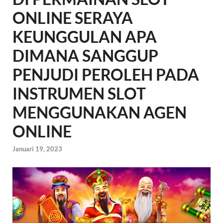
ONLINE SERAYA
KEUNGGULAN APA
DIMANA SANGGUP
PENJUDI PEROLEH PADA
INSTRUMEN SLOT
MENGGUNAKAN AGEN
ONLINE
Januari 19, 2023