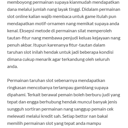
memboyong permainan supaya kianmudah mendapatkan
dana melalui jumlah nang layak tinggi. Didalam permainan
slot online kalian wajib membaca untuk game itulah pun
mendapatkan motif-ornamen nang memikat supaya anda
kenal. Eksepsi metode di permainan silat memperoleh
tautan-fitur nang membawa penjudi keluas kejayaan nang
penuh akbar. Itupun karenanya fitur-tautan dalam
taruhan slot inilah hendak untuk jadi beberapa kondisi
dimana cukup menarik agar terkandung oleh seluruh
anda.
Permainan taruhan slot sebenarnya mendapatkan
ringkasan mencobanya terlampau gamblang supaya
dipahami. Terkait berawal pemain boleh berburu judi yang
tepat dan engga berhubung hendak muncul banyak jenis
sungguh sortiran permainan nang sanggup pemain cek
melewati melalui kredit sah. Setiap bettor nan bakal
memilih permainan slot yang tepat anda mampu