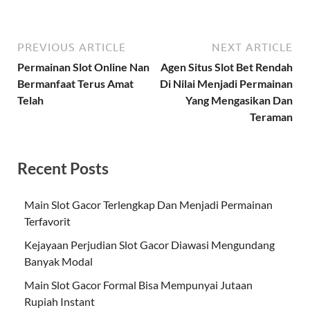
PREVIOUS ARTICLE
NEXT ARTICLE
Permainan Slot Online Nan
Agen Situs Slot Bet Rendah
Bermanfaat Terus Amat
Di Nilai Menjadi Permainan
Telah
Yang Mengasikan Dan
Teraman
Recent Posts
Main Slot Gacor Terlengkap Dan Menjadi Permainan
Terfavorit
Kejayaan Perjudian Slot Gacor Diawasi Mengundang
Banyak Modal
Main Slot Gacor Formal Bisa Mempunyai Jutaan
Rupiah Instant