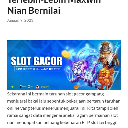
Nian Bernilai
Januari 9, 2023
Sekarang Ini bermain taruhan slot gacor gampang
menjuarai bakal lalu sebentuk pekerjaan bertaruh taruhan
online yang terus menerus menjuarai Ini. Kita tampil oleh
ramai sangat data mengenai aneka ragam permainan slot
nan mendapatkan peluang kebenaran RTP slot tertinggi