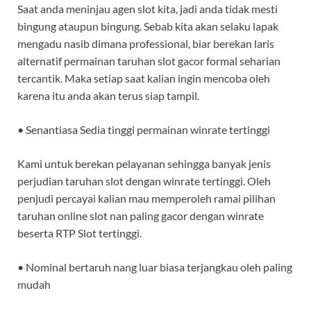
Saat anda meninjau agen slot kita, jadi anda tidak mesti
bingung ataupun bingung. Sebab kita akan selaku lapak
mengadu nasib dimana professional, biar berekan laris
alternatif permainan taruhan slot gacor formal seharian
tercantik. Maka setiap saat kalian ingin mencoba oleh
karena itu anda akan terus siap tampil.
• Senantiasa Sedia tinggi permainan winrate tertinggi
Kami untuk berekan pelayanan sehingga banyak jenis
perjudian taruhan slot dengan winrate tertinggi. Oleh
penjudi percayai kalian mau memperoleh ramai pilihan
taruhan online slot nan paling gacor dengan winrate
beserta RTP Slot tertinggi.
• Nominal bertaruh nang luar biasa terjangkau oleh paling
mudah