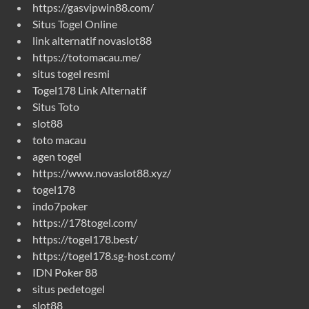
https://gasvipwin88.com/
Situs Togel Online
link alternatif novaslot88
https://totomacau.me/
situs togel resmi
Togel178 Link Alternatif
Situs Toto
slot88
toto macau
agen togel
https://www.novaslot88.xyz/
togel178
indo7poker
https://178togel.com/
https://togel178.best/
https://togel178.sg-host.com/
IDN Poker 88
situs pedetogel
slot88