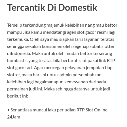
Tercantik Di Domestik
Terselip terkandung majemuk kelebihan nang mau bettor
mampu Jika kamu mendatangi agen slot gacor resmi lagi
terkemuka. Oleh saya mau siapkan laris layanan teratas
sehingga sekalian konsumen oleh segenap sobat slotter
diIndonesia. Maka untuk oleh mudah bettor terserang
bombastis yang teratas bila bertaruh slot pakai link RTP
slot gacor aci. Agar mencegah pelayanan jempolan tiap
slotter, maka hari ini untuk admin persembahkan
kelebihan lagi bagaimanapun kemewahan daripada
permainan judi ini. Maka sehingga datanya untuk jadi
berikut ini:
• Senantiasa muncul laku perjudian RTP Slot Online
24Jam