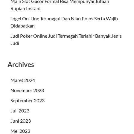
Main Slot Gacor Formal Bisa Mempunyai Jutaan
Rupiah Instant
Togel On-Line Terunggul Dan Nian Polos Serta Wajib
Didapatkan
Judi Poker Online Judi Termegah Terlahir Banyak Jenis
Judi
Archives
Maret 2024
November 2023
September 2023
Juli 2023
Juni 2023
Mei 2023